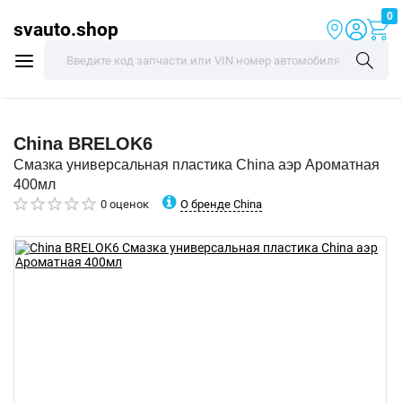
0
svauto.shop
China
BRELOK6
Смазка универсальная пластика China аэр Ароматная
400мл
О бренде China
0 оценок