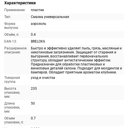
Характеристики
Применение:
пластик
Тип:
Смазка универсальная
Форма
аэрозоль
выпуска:
Объём, л:
0.4
EAN-13:
BRELOK6
Расширенное
Быстро и эффективно удаляет пыль, грязь, масляные и
описание:
никотиновые загрязнения. Защищает от старения и
выгорания, восстанавливает первоначальную
структуру, обладает антистатическим эффектом.
Предназначен для обработки пластиковых и
виниловых деталей салона. Подходит для молдингов и
бамперов. Обладает приятным ароматом клубники.
Товарная
уход и очистка
группа:
Высота
235
упаковки,
мм:
Длина
50
упаковки,
мм:
Объем
0.7
упаковки, л: