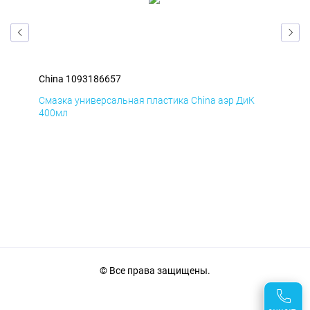
China 1093186657
Chi
Д
Смазка универсальная пластика China аэр ДиК
Сма
400мл
40
© Все права защищены.