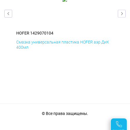
HOFER 1429070104
HOF
мД
Смазка универсальная пластика HOFER аэр ДиК
Сма
400мл
40
© Все права защищены.