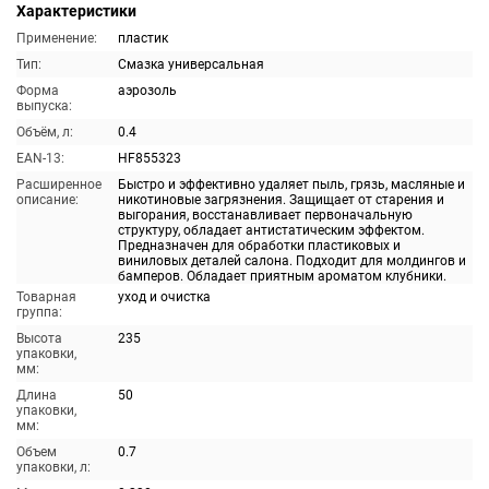
Характеристики
Применение:
пластик
Тип:
Смазка универсальная
Форма
аэрозоль
выпуска:
Объём, л:
0.4
EAN-13:
HF855323
Расширенное
Быстро и эффективно удаляет пыль, грязь, масляные и
описание:
никотиновые загрязнения. Защищает от старения и
выгорания, восстанавливает первоначальную
структуру, обладает антистатическим эффектом.
Предназначен для обработки пластиковых и
виниловых деталей салона. Подходит для молдингов и
бамперов. Обладает приятным ароматом клубники.
Товарная
уход и очистка
группа:
Высота
235
упаковки,
мм:
Длина
50
упаковки,
мм:
Объем
0.7
упаковки, л: